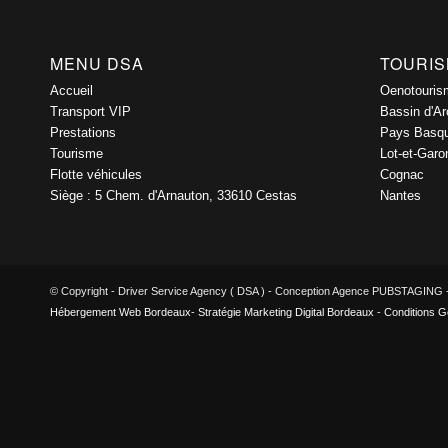
MENU DSA
TOURI
Accueil
Oenotouris
Transport VIP
Bassin d'A
Prestations
Pays Basq
Tourisme
Lot-et-Gar
Flotte véhicules
Cognac
Siège : 5 Chem. d'Arnauton, 33610 Cestas
Nantes
© Copyright - Driver Service Agency ( DSA ) - Conception Agence PUBSTAGING 
Hébergement Web Bordeaux
-
Stratégie Marketing Digital Bordeaux
-
Conditions G