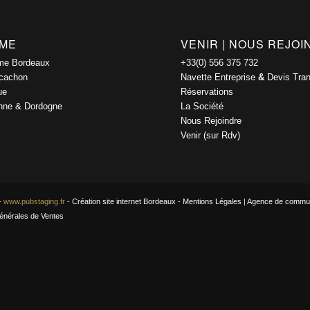
SME
VENIR | NOUS REJO
me Bordeaux
+33(0) 556 375 732
rcachon
Navette Entreprise
&
Devis Tran
ue
Réservations
onne & Dordogne
La Société
Nous Rejoindre
Venir (sur Rdv)
-
www.pubstaging.fr
-
Création site internet Bordeaux
-
Mentions Légales
|
Agence de commun
énérales de Ventes