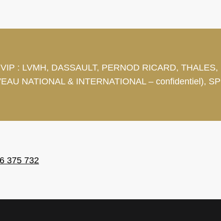
ansport VIP : LVMH, DASSAULT, PERNOD RICARD, THALES
EAU NATIONAL & INTERNATIONAL – confidentiel), SP
6 375 732