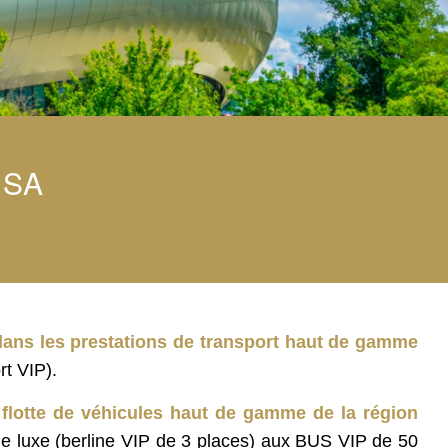
DSA
dans les prestations de transport haut de gamme
t VIP).
flotte de véhicules haut de gamme de la région
de luxe (berline VIP de 3 places) aux BUS VIP de 50