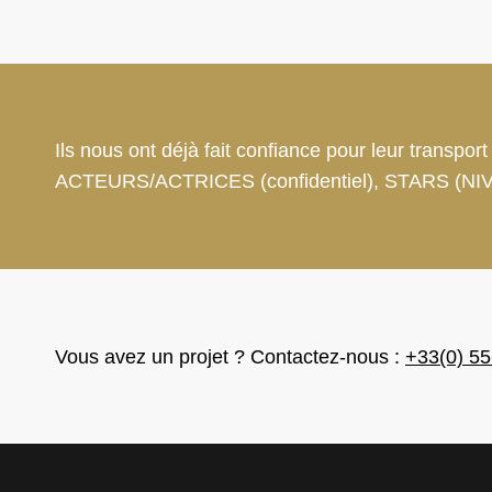
Ils nous ont déjà fait confiance pour leur tr
ACTEURS/ACTRICES (confidentiel), STARS (NIV
Vous avez un projet ? Contactez-nous :
+33(0) 55