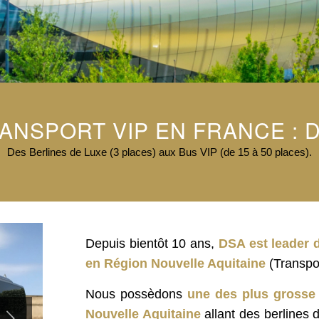
ANSPORT VIP EN FRANCE : 
Des Berlines de Luxe (3 places) aux Bus VIP (de 15 à 50 places).
Depuis bientôt 10 ans,
DSA est leader 
en Région Nouvelle Aquitaine
(Transpor
Nous possèdons
une des plus grosse 
Nouvelle Aquitaine
allant des berlines 