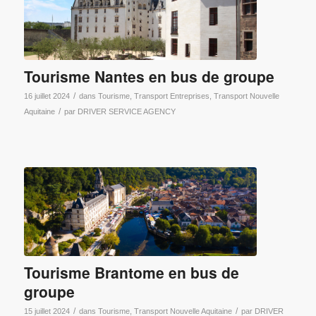
Tourisme Nantes en bus de groupe
/
16 juillet 2024
dans
Tourisme
,
Transport Entreprises
,
Transport Nouvelle
/
Aquitaine
par
DRIVER SERVICE AGENCY
Tourisme Brantome en bus de
groupe
/
/
15 juillet 2024
dans
Tourisme
,
Transport Nouvelle Aquitaine
par
DRIVER