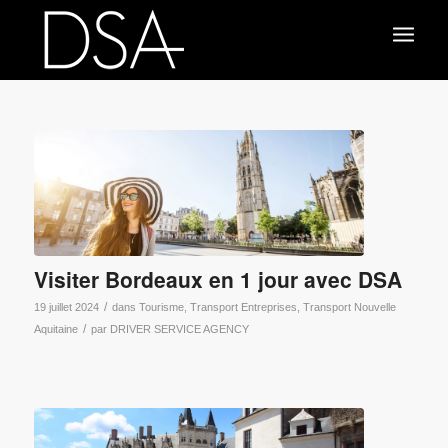
Visiter Bordeaux en 1 jour avec DSA
/
19 juillet 2024
dans
Tourisme
,
Transport Entreprises
,
Transport Nouvelle
/
Aquitaine
par
DRIVER SERVICE AGENCY