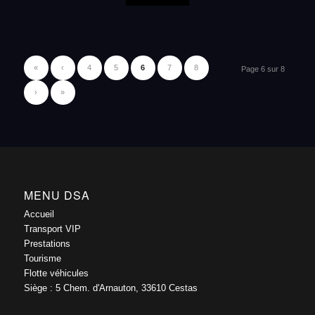
«
‹
4
5
6
7
8
Page 6 sur 8
›
»
MENU DSA
Accueil
Transport VIP
Prestations
Tourisme
Flotte véhicules
Siège : 5 Chem. d'Arnauton, 33610 Cestas