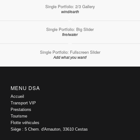
Single Portfolio: 2/3 Gallery
wind/earth
Single Portfolio: Big Slider
fire/water
Single Portfolio: Fullscreen Slider
Add what you want!
MENU DSA
Accueil
Transport VIP
Prestations
Tourisme
Flotte véhicules
Siège : 5 Chem. d'Arnauton, 33610 Cestas