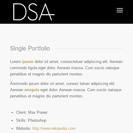
Single Portfolio
Lorem
ipsum
dolor sit amet, consectetuer adipiscing elit. Aenean
commodo ligula eget dolor. Aenean massa. Cum sociis natoque
penatibus et magnis dis parturient montes.
Aommodo ipsum dolor sit amet, consec tetuer adipiscing elit.
Aenean
emigula
eget dolor. Aenean massa. Cum sociis natoque
penatibus et magnis dis parturient montes.
Client: Max Power
Skills: Photoshop
Website:
http://www.wikipedia.com