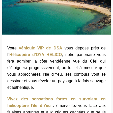
Votre
véhicule VIP de DSA
vous dépose près de
l’
Hélicopère d’OYA HELICO
, notre partenaire vous
fera admirer la côte vendéenne vue du Ciel qui
s’éloignera progressivement, au fur et à mesure que
vous approcherez l’Île d’Yeu, ses contours vont se
dessiner et vous révéler un paysage à la fois sauvage
et authentique.
Vivez des sensations fortes en survolant en
hélicoptère l’ile d’Yeu
: émerveillez-vous face aux
falaises abruptes et aux criques cachées que seuls