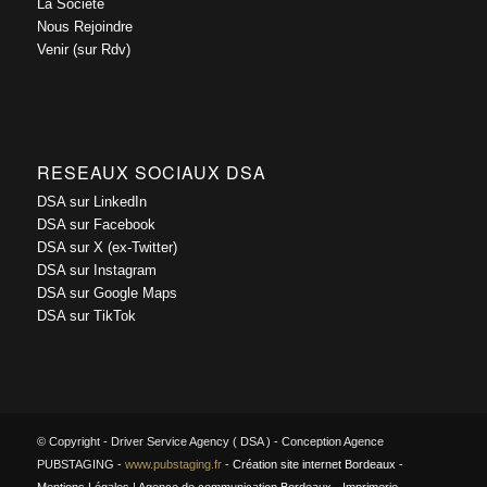
La Société
Nous Rejoindre
Venir (sur Rdv)
RESEAUX SOCIAUX DSA
DSA sur LinkedIn
DSA sur Facebook
DSA sur X (ex-Twitter)
DSA sur Instagram
DSA sur Google Maps
DSA sur TikTok
© Copyright - Driver Service Agency ( DSA ) - Conception Agence
PUBSTAGING -
www.pubstaging.fr
-
Création site internet Bordeaux
-
Mentions Légales
|
Agence de communication Bordeaux
-
Imprimerie